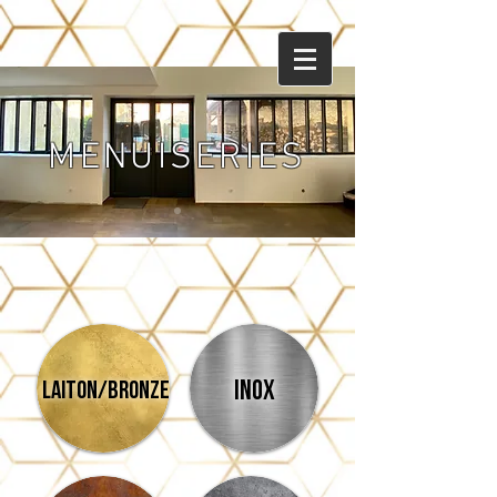
MENUISERIES
INOX
laiton/BRONZE